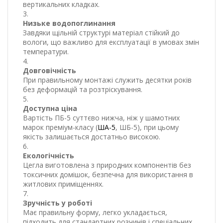
вертикальних кладках.
Низьке водопоглинання
Завдяки щільній структурі матеріал стійкий до
вологи, що важливо для експлуатації в умовах змін
температури.
Довговічність
При правильному монтажі служить десятки років
без деформацій та розтріскування.
Доступна ціна
Вартість ПБ-5 суттєво нижча, ніж у шамотних
марок преміум-класу (
ША-5
, ШБ-5), при цьому
якість залишається достатньо високою.
Екологічність
Цегла виготовлена з природних компонентів без
токсичних домішок, безпечна для використання в
житлових приміщеннях.
Зручність у роботі
Має правильну форму, легко укладається,
підходить для стандартних розчинів і спеціальних