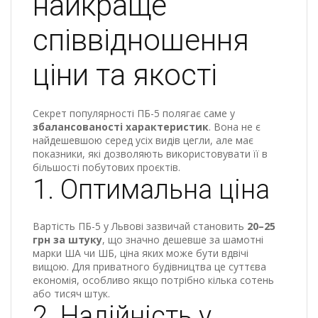
найкраще
співвідношення
ціни та якості
Секрет популярності ПБ-5 полягає саме у
збалансованості характеристик
. Вона не є
найдешевшою серед усіх видів цегли, але має
показники, які дозволяють використовувати її в
більшості побутових проєктів.
1. Оптимальна ціна
Вартість ПБ-5 у Львові зазвичай становить
20–25
грн за штуку
, що значно дешевше за шамотні
марки ША чи ШБ, ціна яких може бути вдвічі
вищою. Для приватного будівництва це суттєва
економія, особливо якщо потрібно кілька сотень
або тисяч штук.
2. Надійність у