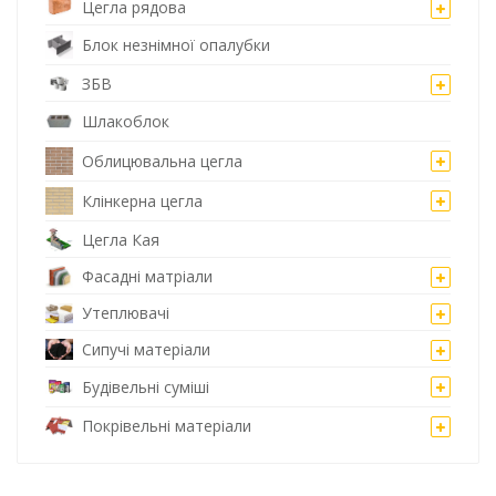
Цегла рядова
Блок незнімної опалубки
ЗБВ
Шлакоблок
Облицювальна цегла
Клінкерна цегла
Цегла Кая
Фасадні матріали
Утеплювачі
Сипучі матеріали
Будівельні суміші
Покрівельні матеріали