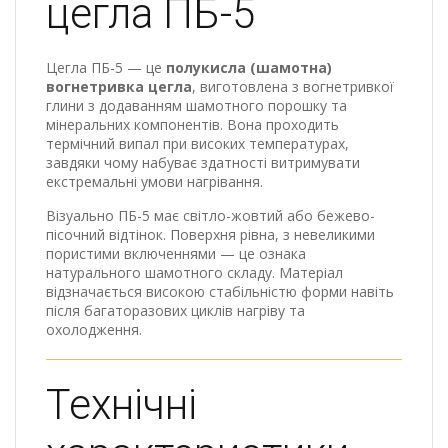
цегла ПБ-5
Цегла ПБ-5 — це
полукисла (шамотна)
вогнетривка цегла
, виготовлена з вогнетривкої
глини з додаванням шамотного порошку та
мінеральних компонентів. Вона проходить
термічний випал при високих температурах,
завдяки чому набуває здатності витримувати
екстремальні умови нагрівання.
Візуально ПБ-5 має світло-жовтий або бежево-
пісочний відтінок. Поверхня рівна, з невеликими
пористими включеннями — це ознака
натурального шамотного складу. Матеріал
відзначається високою стабільністю форми навіть
після багаторазових циклів нагріву та
охолодження.
Технічні