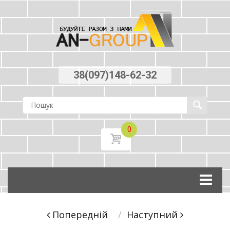
38(097)148-62-32
0
Skip
to
content
Post
Попереднiй
Наступний