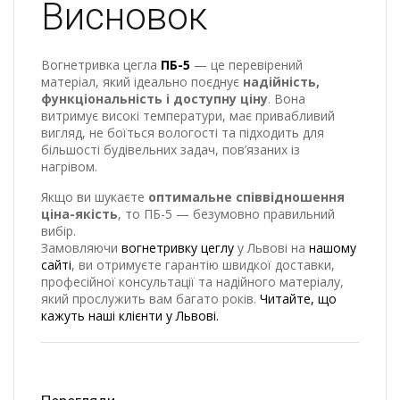
Висновок
Вогнетривка цегла
ПБ-5
— це перевірений
матеріал, який ідеально поєднує
надійність,
функціональність і доступну ціну
. Вона
витримує високі температури, має привабливий
вигляд, не боїться вологості та підходить для
більшості будівельних задач, пов’язаних із
нагрівом.
Якщо ви шукаєте
оптимальне співвідношення
ціна-якість
, то ПБ-5 — безумовно правильний
вибір.
Замовляючи
вогнетривку цеглу
у Львові на
нашому
сайті
, ви отримуєте гарантію швидкої доставки,
професійної консультації та надійного матеріалу,
який прослужить вам багато років.
Читайте, що
кажуть наші клієнти у Львові.