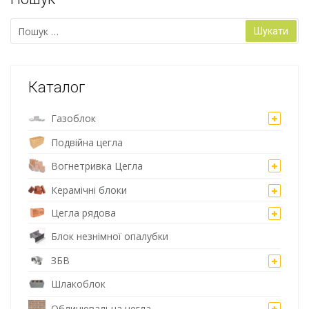
Пошук:
Каталог
Газоблок
Подвійна цегла
Вогнетривка Цегла
Керамічні блоки
Цегла рядова
Блок незнімної опалубки
ЗБВ
Шлакоблок
Облицювальна цегла