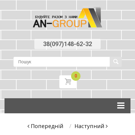
38(097)148-62-32
0
Skip
to
content
Post
Попереднiй
Наступний