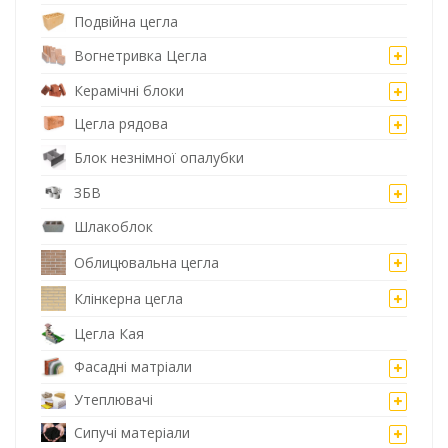
Подвійна цегла
Вогнетривка Цегла
Керамічні блоки
Цегла рядова
Блок незнімної опалубки
ЗБВ
Шлакоблок
Облицювальна цегла
Клінкерна цегла
Цегла Кая
Фасадні матріали
Утеплювачі
Сипучі матеріали