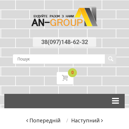
38(097)148-62-32
0
Skip
to
content
Post
Попереднiй
Наступний