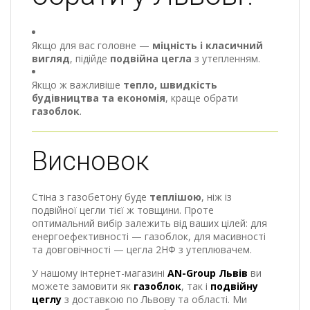
Якщо для вас головне —
міцність і класичний
вигляд
, підійде
подвійна цегла
з утепленням.
Якщо ж важливіше
тепло, швидкість
будівництва та економія
, краще обрати
газоблок
.
Висновок
Стіна з газобетону буде
теплішою
, ніж із
подвійної цегли тієї ж товщини. Проте
оптимальний вибір залежить від ваших цілей: для
енергоефективності — газоблок, для масивності
та довговічності — цегла 2НФ з утеплювачем.
У нашому інтернет-магазині
AN-Group Львів
ви
можете замовити як
газоблок
, так і
подвійну
цеглу
з доставкою по Львову та області. Ми