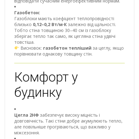
відповідати сучасним енергоефективним нормам.
Газобетон:
Газоблоки мають коефіцієнт теплопровідності
близько
0,12–0,2 Вт/м·К
залежно від щільності.
Тобто стіна товщиною 30–40 см із газоблоку
зберігає тепло так само, як цегляна стіна удвічі
товстіша.
Висновок:
газобетон тепліший
за цеглу, якщо
порівнювати однакову товщину стін.
Комфорт у
будинку
Цегла 2НФ
забезпечує високу міцність і
довговічність. Такі стіни добре акумулюють тепло,
але повільніше прогріваються, що важливо у
міжсезоння.