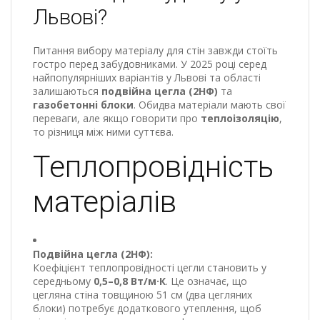
Львові?
Питання вибору матеріалу для стін завжди стоїть
гостро перед забудовниками. У 2025 році серед
найпопулярніших варіантів у Львові та області
залишаються
подвійна цегла (2НФ)
та
газобетонні блоки
. Обидва матеріали мають свої
переваги, але якщо говорити про
теплоізоляцію
,
то різниця між ними суттєва.
Теплопровідність
матеріалів
Подвійна цегла (2НФ):
Коефіцієнт теплопровідності цегли становить у
середньому
0,5–0,8 Вт/м·К
. Це означає, що
цегляна стіна товщиною 51 см (два цегляних
блоки) потребує додаткового утеплення, щоб