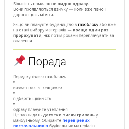
Більшість помилок
не видно одразу
.
Вони проявляються взимку — коли вже пізно і
дорого щось міняти.
Якщо ви плануєте будівництво з
газоблоку
або вже
на етапі вибору матеріалів —
краще один раз
прорахувати
, ніж потім роками переплачувати за
опалення.
Порада
Перед купівлею газоблоку:
визначіться з товщиною
підберіть щільність
одразу плануйте утеплення
Це заощадить
десятки тисяч гривень
у
майбутньому. Обирайте
перевірених
постачальників
будівельних матеріалів!