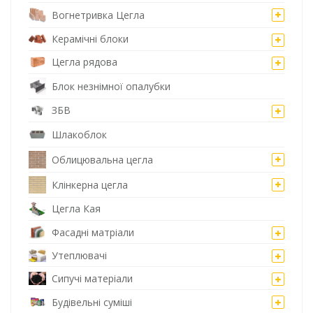
Вогнетривка Цегла
Керамічні блоки
Цегла рядова
Блок незнімної опалубки
ЗБВ
Шлакоблок
Облицювальна цегла
Клінкерна цегла
Цегла Кая
Фасадні матріали
Утеплювачі
Сипучі матеріали
Будівельні суміші