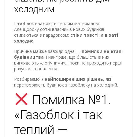
холодним
Газоблок вважають теплим матеріалом.
Але щороку сотні власників нових будинків
стикаються з парадоксом:
стіни товсті, а в хаті
холодно
.
Причина майже завжди одна —
помилки на етапі
будівництва
. І найгірше, що більшість із них
виглядають «логічними»… поки не приходять перші
рахунки за опалення.
Розбираємо
7 найпоширеніших рішень
, які
перетворюють будинок з газоблоку на холодний.
Помилка №1.
«Газоблок і так
теплий —