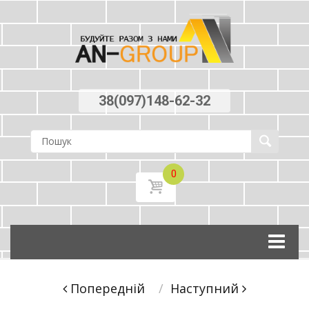
38(097)148-62-32
0
Skip
to
content
Post
Попереднiй
Наступний