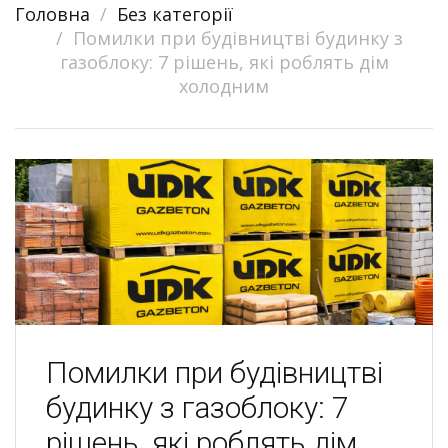
Головна
Без категорії
navigation
Помилки при будівництві будинку з
газоблоку: 7 рішень, які роблять дім
холодним
Помилки при будівництві
будинку з газоблоку: 7
рішень, які роблять дім