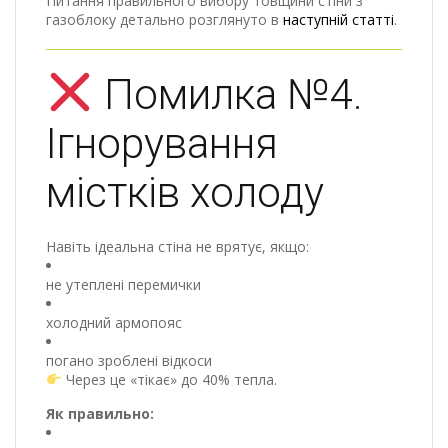
Питання правильного вибору товщини стіни з
газоблоку детально розглянуто в
наступній статті
.
Помилка №4.
Ігнорування
містків холоду
Навіть ідеальна стіна не врятує, якщо:
не утеплені перемички
холодний армопояс
погано зроблені відкоси
Через це «тікає» до 40% тепла.
Як правильно: