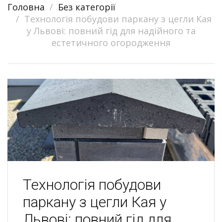
Головна
Без категорії
navigation
Технологія побудови паркану з цегли Кая
у Львові: повний гід для надійного та
естетичного огородження
Технологія побудови
паркану з цегли Кая у
Львові: повний гід для