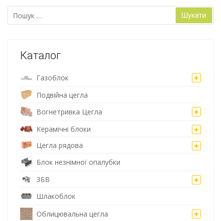
Пошук:
Каталог
Газоблок
Подвійна цегла
Вогнетривка Цегла
Керамічні блоки
Цегла рядова
Блок незнімної опалубки
ЗБВ
Шлакоблок
Облицювальна цегла