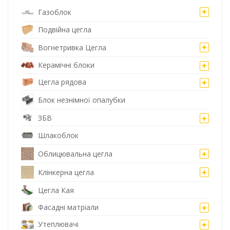
Газоблок
Подвійна цегла
Вогнетривка Цегла
Керамічні блоки
Цегла рядова
Блок незнімної опалубки
ЗБВ
Шлакоблок
Облицювальна цегла
Клінкерна цегла
Цегла Кая
Фасадні матріали
Утеплювачі