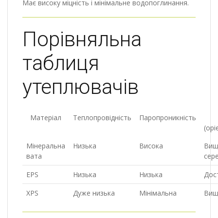
Має високу міцність і мінімальне водопоглинання.
Порівняльна
таблиця
утеплювачів
Матеріал
Теплопровідність
Паропроникність
(орі
Мінеральна
Низька
Висока
Вищ
вата
сер
EPS
Низька
Низька
Дос
XPS
Дуже низька
Мінімальна
Вищ