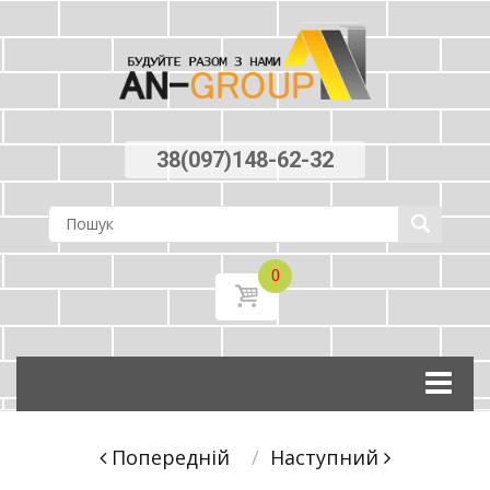
38(097)148-62-32
0
Skip
to
content
Post
Попереднiй
Наступний