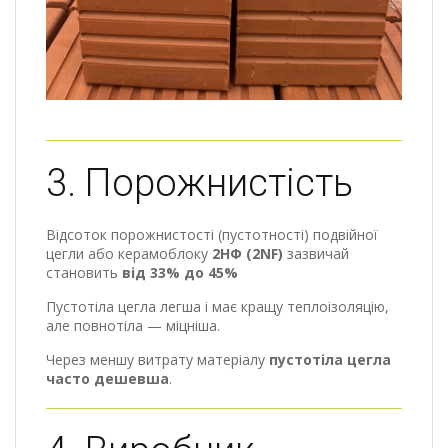
3. Порожнистість
Відсоток порожнистості (пустотності) подвійної
цегли або керамоблоку
2НФ (2NF)
зазвичай
становить
від 33% до 45%
Пустотіла цегла легша і має кращу теплоізоляцію,
але повнотіла — міцніша.
Через меншу витрату матеріалу
пустотіла цегла
часто дешевша
.