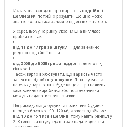
Коли мова заходить про
вартість подвійної
цегли 2НФ
, потрібно розуміти, що ціна може
значно коливатися залежно від різних факторів.
У середньому на ринку України ціна виглядає
приблизно так:
від 11 до 17 грн за штуку
— для звичайної
рядової подвійної цегли
від 3000 до 5000 грн за піддон
залежно від
кількості
Також варто враховувати, що вартість часто
залежить від
обсягу покупки
. Якщо купувати
невелику партію, ціна буде вищою. При великих
замовленнях виробники або постачальники
можуть надавати значні знижки.
Наприклад, якщо будувати приватний будинок
площею близько 100–120 м², може знадобитися
від 10 до 15 тисяч цеглин
, тому навіть різниця у
2–3 гривні за штуку здатна заощадити десятки
тисяч гривень.