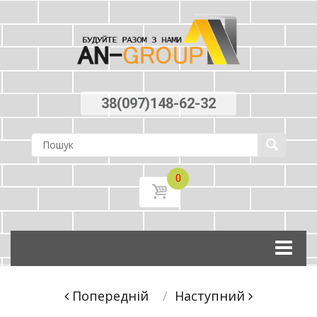
38(097)148-62-32
0
Skip
to
content
Post
Попереднiй
Наступний