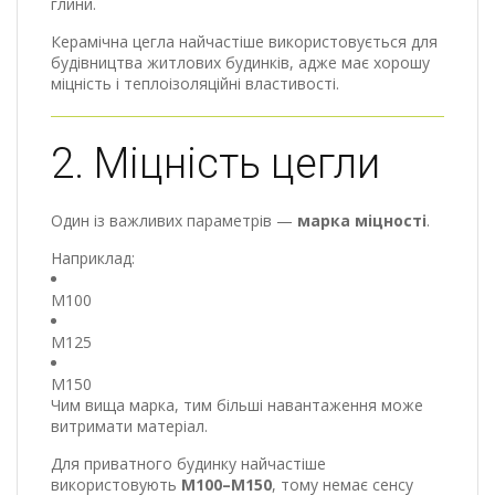
глини.
Керамічна цегла найчастіше використовується для
будівництва житлових будинків, адже має хорошу
міцність і теплоізоляційні властивості.
2. Міцність цегли
Один із важливих параметрів —
марка міцності
.
Наприклад:
М100
М125
М150
Чим вища марка, тим більші навантаження може
витримати матеріал.
Для приватного будинку найчастіше
використовують
М100–М150
, тому немає сенсу