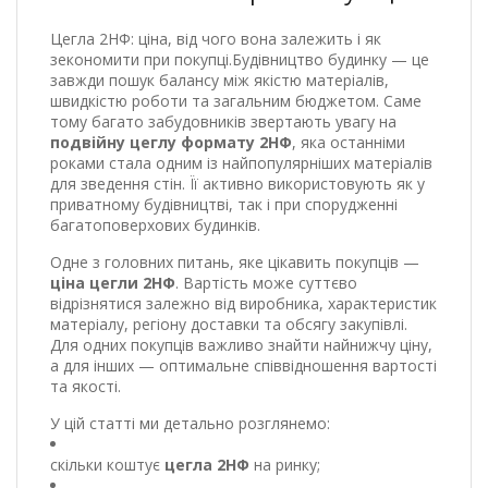
Цегла 2НФ: ціна, від чого вона залежить і як
зекономити при покупці.Будівництво будинку — це
завжди пошук балансу між якістю матеріалів,
швидкістю роботи та загальним бюджетом. Саме
тому багато забудовників звертають увагу на
подвійну цеглу формату 2НФ
, яка останніми
роками стала одним із найпопулярніших матеріалів
для зведення стін. Її активно використовують як у
приватному будівництві, так і при спорудженні
багатоповерхових будинків.
Одне з головних питань, яке цікавить покупців —
ціна цегли 2НФ
. Вартість може суттєво
відрізнятися залежно від виробника, характеристик
матеріалу, регіону доставки та обсягу закупівлі.
Для одних покупців важливо знайти найнижчу ціну,
а для інших — оптимальне співвідношення вартості
та якості.
У цій статті ми детально розглянемо:
скільки коштує
цегла 2НФ
на ринку;