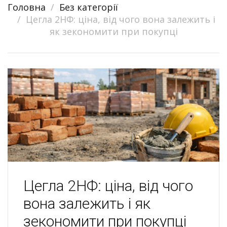
Головна
Без категорії
navigation
Цегла 2НФ: ціна, від чого вона залежить і
як зекономити при покупці
Цегла 2НФ: ціна, від чого
вона залежить і як
зекономити при покупці