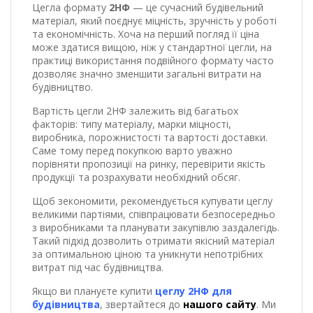
Цегла формату
2НФ
— це сучасний будівельний
матеріал, який поєднує міцність, зручність у роботі
та економічність. Хоча на перший погляд її ціна
може здатися вищою, ніж у стандартної цегли, на
практиці використання подвійного формату часто
дозволяє значно зменшити загальні витрати на
будівництво.
Вартість цегли 2НФ залежить від багатьох
факторів: типу матеріалу, марки міцності,
виробника, порожнистості та вартості доставки.
Саме тому перед покупкою варто уважно
порівняти пропозиції на ринку, перевірити якість
продукції та розрахувати необхідний обсяг.
Щоб зекономити, рекомендується купувати цеглу
великими партіями, співпрацювати безпосередньо
з виробниками та планувати закупівлю заздалегідь.
Такий підхід дозволить отримати якісний матеріал
за оптимальною ціною та уникнути непотрібних
витрат під час будівництва.
Якщо ви плануєте купити
цеглу 2НФ для
будівництва
, звертайтеся до
нашого сайту
. Ми