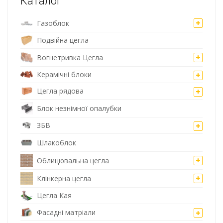
Каталог
Газоблок
Подвійна цегла
Вогнетривка Цегла
Керамічні блоки
Цегла рядова
Блок незнімної опалубки
ЗБВ
Шлакоблок
Облицювальна цегла
Клінкерна цегла
Цегла Кая
Фасадні матріали