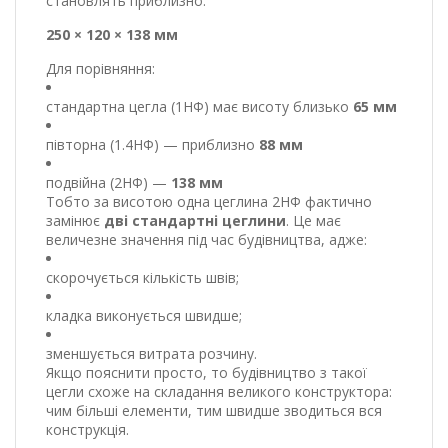
становлять приблизно:
250 × 120 × 138 мм
Для порівняння:
стандартна цегла (1НФ) має висоту близько
65 мм
півторна (1.4НФ) — приблизно
88 мм
подвійна (2НФ) —
138 мм
Тобто за висотою одна цеглина 2НФ фактично
замінює
дві стандартні цеглини
. Це має
величезне значення під час будівництва, адже:
скорочується кількість швів;
кладка виконується швидше;
зменшується витрата розчину.
Якщо пояснити просто, то будівництво з такої
цегли схоже на складання великого конструктора:
чим більші елементи, тим швидше зводиться вся
конструкція.