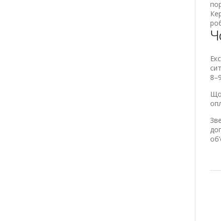
пор
Кер
ро
Ч
Екс
сит
8–
Щоб
оп
Зве
до
об’