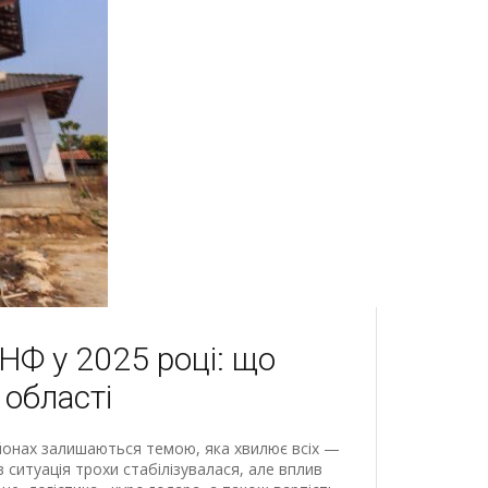
2НФ у 2025 році: що
області
районах залишаються темою, яка хвилює всіх —
ів ситуація трохи стабілізувалася, але вплив