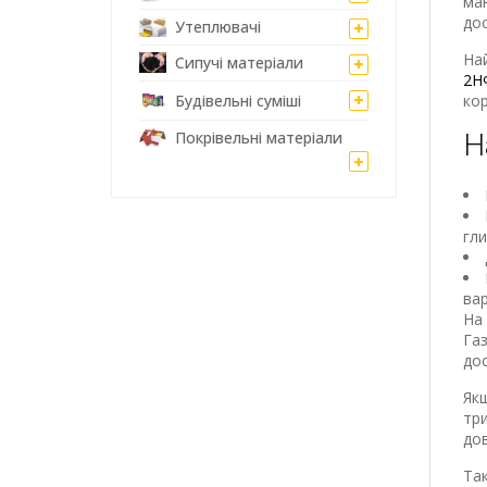
маю
дос
Утеплювачі
Най
Сипучі матеріали
2Н
Будівельні суміші
кор
Н
Покрівельні матеріали
гли
вар
На 
Газ
дос
Якщ
три
дов
Та