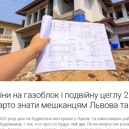
іни на газоблок і подвійну цеглу 
арто знати мешканцям Львова та 
025 році ціни на будівельні матеріали у Львові та навколишніх 
абудовників, і тих, хто просто будує свій дім. Після непростих рок