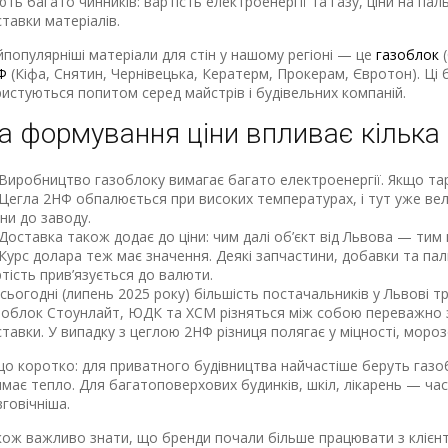
ть багато чинників: вартість електроенергії та газу, ціни на пал
тавки матеріалів.
популярніші матеріали для стін у нашому регіоні — це
газоблок
(
Ф
(Кіфа, Снятин, Чернівецька, Кератерм, Прокерам, Євротон). Ці б
истуються попитом серед майстрів і будівельних компаній.
а формування ціни впливає кілька 
Виробництво газоблоку вимагає багато електроенергії. Якщо та
Цегла 2НФ обпалюється при високих температурах, і тут уже вел
ни до заводу.
Доставка також додає до ціни: чим далі об’єкт від Львова — тим 
Курс долара теж має значення. Деякі запчастини, добавки та п
тість прив’язується до валюти.
сьогодні (липень 2025 року) більшість постачальників у Львові т
облок Стоунлайт, ЮДК та ХСМ різняться між собою переважно за
тавки. У випадку з цеглою 2НФ різниця полягає у міцності, морозо
о коротко: для приватного будівництва найчастіше беруть газо
має тепло. Для багатоповерхових будинків, шкіл, лікарень — час
говічніша.
кож важливо знати, що бренди почали більше працювати з кліє