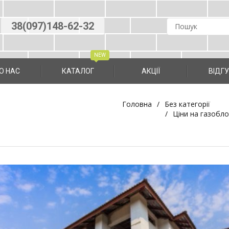
38(097)148-62-32
О НАС
КАТАЛОГ
АКЦІЇ
ВIДГ
Головна
Без категорії
Ціни на газобло