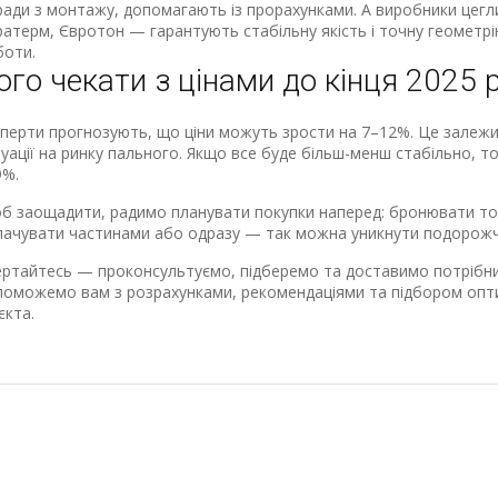
ади з монтажу, допомагають із прорахунками. А виробники цегли
атерм, Євротон — гарантують стабільну якість і точну геометрі
боти.
ого чекати з цінами до кінця 2025 
перти прогнозують, що ціни можуть зрости на 7–12%. Це залежит
уації на ринку пального. Якщо все буде більш-менш стабільно, 
9%.
 заощадити, радимо планувати покупки наперед: бронювати тов
лачувати частинами або одразу — так можна уникнути подорожча
ртайтесь — проконсультуємо, підберемо та доставимо потрібний
поможемо вам з розрахунками, рекомендаціями та підбором опт
єкта.