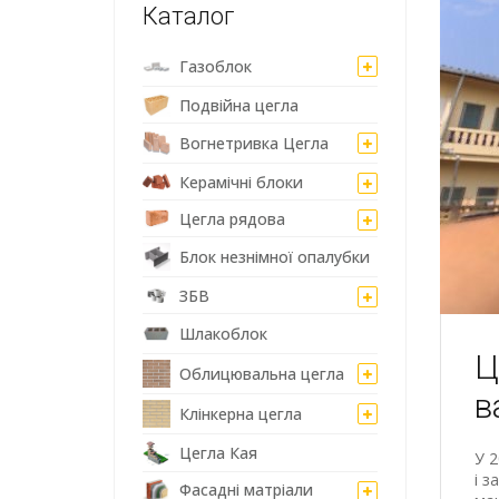
Каталог
Газоблок
Подвійна цегла
Вогнетривка Цегла
Керамічні блоки
Цегла рядова
Блок незнімної опалубки
ЗБВ
Шлакоблок
Ц
Облицювальна цегла
в
Клінкерна цегла
Цегла Кая
У 2
і з
Фасадні матріали