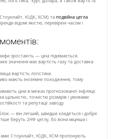
ьне, логістика, курс долара, а також вартість
Стоунлайт, ЮДК, ХСМ) та
подвійна цегла
ренди відомі якістю, перевірені часом і
моментів:
рифи зростають — ціна піднімається.
ике значення має вартість газу та доставка
вища вартість логістики.
аливо мають іноземне походження, тому
римають ціни в межах прогнозованої інфляції.
 щільністю, точністю розмірів і умовами
стійкості та репутації заводу.
блок — він легший, швидше кладеться і добре
тіше беруть 2НФ цеглу, бо вона міцніша і
нтами: Стоунлайт, ЮДК, ХСМ пропонують