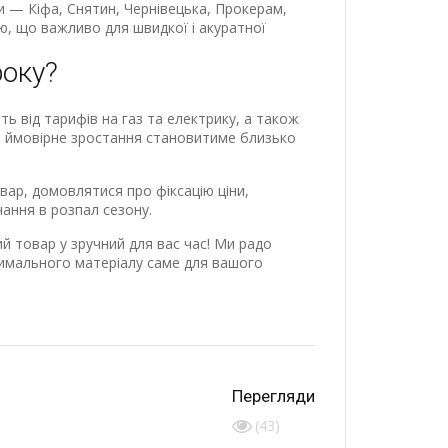
 — Кіфа, Снятин, Чернівецька, Прокерам,
ю, що важливо для швидкої і акуратної
року?
ь від тарифів на газ та електрику, а також
то ймовірне зростання становитиме близько
ар, домовлятися про фіксацію ціни,
ння в розпал сезону.
 товар у зручний для вас час! Ми радо
имального матеріалу саме для вашого
Перегляди
(43)