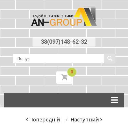
38(097)148-62-32
0
Skip
to
content
Post
Попереднiй
Наступний