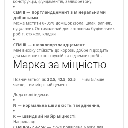
конструкцій, фундаментів, залізобетону.
CEM II — портландцемент з мінеральними
добавками
Може містити 6–35% домішок (зола, шлак, вапняк,
пуцолани). Оптимальний для загальних будівельних
робіт, стяжок, кладки.
CEM III — шлакопортландцемент
Має високу стійкість до корозії, добре підходить
для масивних конструкцій та підземних робіт.
Марка за міцністю
Позначається як
32.5
,
42.5
,
52.5
— чим більше
число, тим міцніший цемент.
Додаткові індекси:
N — нормальна швидкість тверднення
,
R — швидкий набір міцності
.
Наприклад:
CEM II/A-P 42.5R
— дуже поширена марка для