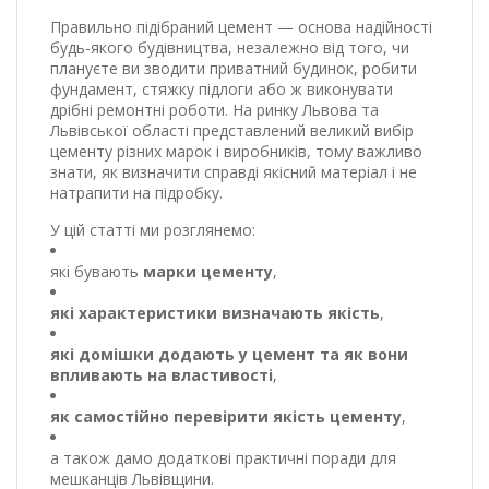
Правильно підібраний цемент — основа надійності
будь-якого будівництва, незалежно від того, чи
плануєте ви зводити приватний будинок, робити
фундамент, стяжку підлоги або ж виконувати
дрібні ремонтні роботи. На ринку Львова та
Львівської області представлений великий вибір
цементу різних марок і виробників, тому важливо
знати, як визначити справді якісний матеріал і не
натрапити на підробку.
У цій статті ми розглянемо:
які бувають
марки цементу
,
які характеристики визначають якість
,
які домішки додають у цемент та як вони
впливають на властивості
,
як самостійно перевірити якість цементу
,
а також дамо додаткові практичні поради для
мешканців Львівщини.