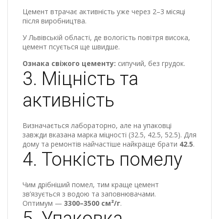
Цемент втрачає активність уже через 2–3 місяці
після виробництва.
У Львівській області, де вологість повітря висока,
цемент псується ще швидше.
Ознака свіжого цементу:
сипучий, без грудок.
3. Міцність та
активність
Визначається лабораторно, але на упаковці
завжди вказана марка міцності (32.5, 42.5, 52.5). Для
дому та ремонтів найчастіше найкраще брати
42.5
.
4. Тонкість помелу
Чим дрібніший помел, тим краще цемент
зв’язується з водою та заповнювачами.
Оптимум —
3300–3500 см²/г
.
5. Упаковка