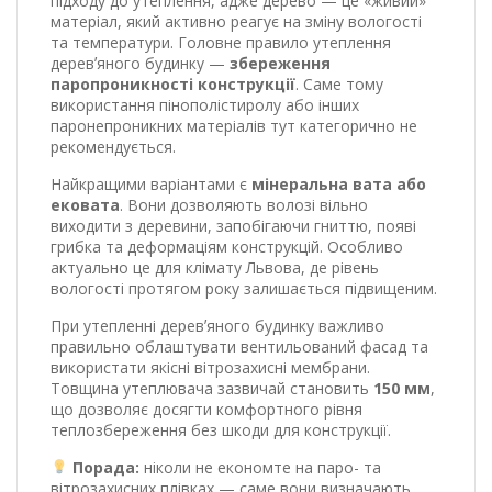
підходу до утеплення, адже дерево — це «живий»
матеріал, який активно реагує на зміну вологості
та температури. Головне правило утеплення
деревʼяного будинку —
збереження
паропроникності конструкції
. Саме тому
використання пінополістиролу або інших
паронепроникних матеріалів тут категорично не
рекомендується.
Найкращими варіантами є
мінеральна вата або
ековата
. Вони дозволяють волозі вільно
виходити з деревини, запобігаючи гниттю, появі
грибка та деформаціям конструкцій. Особливо
актуально це для клімату Львова, де рівень
вологості протягом року залишається підвищеним.
При утепленні деревʼяного будинку важливо
правильно облаштувати вентильований фасад та
використати якісні вітрозахисні мембрани.
Товщина утеплювача зазвичай становить
150 мм
,
що дозволяє досягти комфортного рівня
теплозбереження без шкоди для конструкції.
Порада:
ніколи не економте на паро- та
вітрозахисних плівках — саме вони визначають