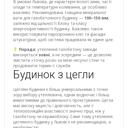
В умовах Львова, де характерні вологі зими, часті
опади та температурні коливання, це особливо
важливо. Рекомендована товщина мінеральної
вати для газобетонного будинку —
100–150 мм
,
залежно від щільності блоку та класу
енергоефективності будинку. Важливо також
використовувати паропроникні клеї та фасадні
штукатурки, щоб система працювала як єдине ціле.
Порада:
утеплення газобетону завжди
виконується
зовні
, а не зсередини — це дозволяє
змістити «точку роси» за межі несучої стіни та
продовжити термін її служби.
Будинок з цегли
Цегляні будинки є більш універсальними з точки
зору вибору утеплювача, однак водночас і більш
вимогливими до правильного проєктування. Цегла
має високу міцність і довговічність, але її
теплоізоляційні властивості значно гірші, ніж у
газобетону чи керамоблоку. Саме тому утеплення
цегляного будинку у Львові є не рекомендацією, а
необхідністю.