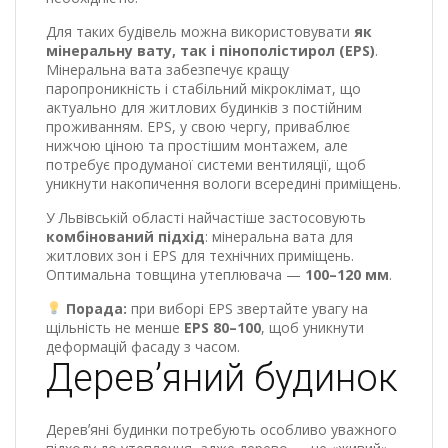
Для таких будівель можна використовувати
як
мінеральну вату, так і пінополістирол (EPS)
.
Мінеральна вата забезпечує кращу
паропроникність і стабільний мікроклімат, що
актуально для житлових будинків з постійним
проживанням. EPS, у свою чергу, приваблює
нижчою ціною та простішим монтажем, але
потребує продуманої системи вентиляції, щоб
уникнути накопичення вологи всередині приміщень.
У Львівській області найчастіше застосовують
комбінований підхід
: мінеральна вата для
житлових зон і EPS для технічних приміщень.
Оптимальна товщина утеплювача —
100–120 мм
.
Порада:
при виборі EPS звертайте увагу на
щільність не менше
EPS 80–100
, щоб уникнути
деформацій фасаду з часом.
Деревʼяний будинок
Деревʼяні будинки потребують особливо уважного