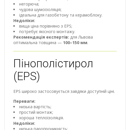
негорюча;
чудова шумоізоляція;
ідеальна для газобетону та керамоблоку.
Недоліки:
вища ціна порівняно з EPS;
потребує якісного монтажу.
Рекомендація експертів:
для Львова
оптимальна товщина —
100–150 мм
.
Пінополістирол
(EPS)
EPS широко застосовується завдяки доступній ціні.
Переваги:
низька вартість;
простий монтаж;
хороша теплоізоляція.
Недоліки:
низька паропроникність;