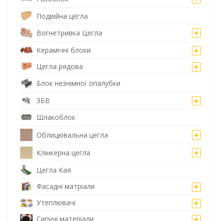
Подвійна цегла
Вогнетривка Цегла
Керамічні блоки
Цегла рядова
Блок незнімної опалубки
ЗБВ
Шлакоблок
Облицювальна цегла
Клінкерна цегла
Цегла Кая
Фасадні матріали
Утеплювачі
Сипучі матеріали