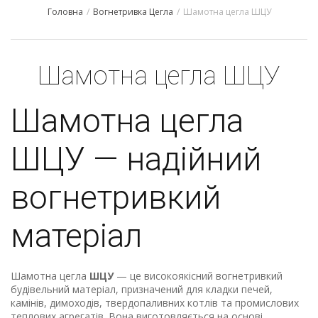
Головна
/
Вогнетривка Цегла
/
Шамотна цегла ШЦУ
Шамотна цегла ШЦУ
Шамотна цегла
ШЦУ — надійний
вогнетривкий
матеріал
Шамотна цегла
ШЦУ
— це високоякісний вогнетривкий
будівельний матеріал, призначений для кладки печей,
камінів, димоходів, твердопаливних котлів та промислових
теплових агрегатів. Вона виготовляється на основі