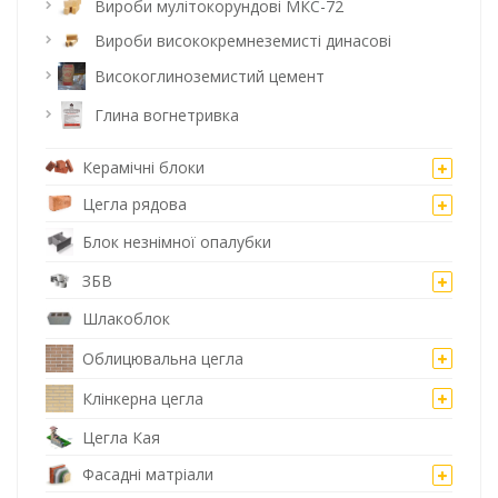
Вироби мулітокорундові МКС-72
Вироби висококремнеземисті динасові
Високоглиноземистий цемент
Глина вогнетривка
Керамічні блоки
Цегла рядова
Блок незнімної опалубки
ЗБВ
Шлакоблок
Облицювальна цегла
Клінкерна цегла
Цегла Кая
Фасадні матріали