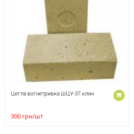
Цегла вогнетривка ШЦУ-37 клин
У кошик
300
грн
/шт