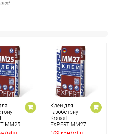
имає!
для
Клей для
етону
газобетону
У кошик
У кошик
l
Kreisel
RT MM25
EXPERT MM27
рн
/міш
169
грн
/міш