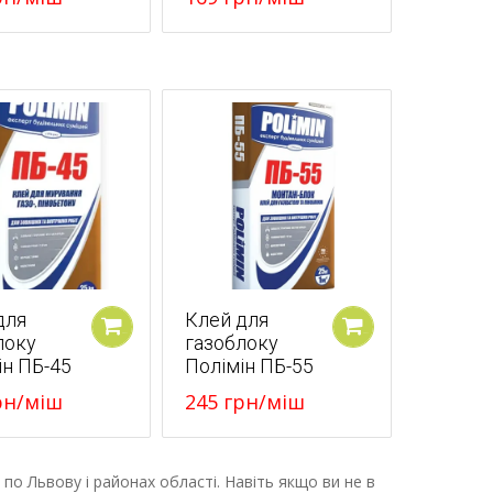
для
Клей для
локу
газоблоку
У кошик
У кошик
ін ПБ-45
Полімін ПБ-55
рн
/міш
245
грн
/міш
по Львову і районах області. Навіть якщо ви не в