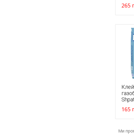
265
г
Клей
газо
Shpa
165
г
Ми про