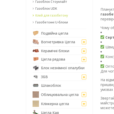
Газоблок Стоунлайт
Газоблок UDK
Плануєт
газобе
Клей для газобетону
перевір
Газобетонні U-блоки
Чому об
Подвійна цегла
Серт
Вогнетривка Цегла
Швидк
Керамічні блоки
Консу
Цегла рядова
Оптов
Блок незнімної опалубки
Для чог
ЗБВ
На відм
пришвид
Шлакоблок
умовах 
Облицювальна цегла
Звертай
майстра
Клінкерна цегла
можете 
Цегла Кая