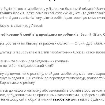
е будівництво з газобетону у Львові чи Львівській області? Вам 
тонних блоків
, адже саме він забезпечує міцність та довговічн
ені клеї для зовнішніх і внутрішніх робіт, адаптовані до кліматичн
ирають саме нас у Львові:
ифікований клей від провідних виробників
(Baumit, Siltek, C
а доставка по Львову та районах області — Стрий, Дрогобич, Ч
льтації з підбору клею під тип газобетонних блоків і сезон пров
і ціни та знижки для будівельних компаній
о потрібен спеціалізований клей?
іну від цементного розчину, клей для газобетону має тонкошаро
шує укладання. Він стійкий до перепадів температур, вологості й 
Карпатського регіону.
тесь до нашого магазину або замовляйте онлайн з доставкою по 
ми, забудовниками та приватними замовниками. Підберемо найк
на нашому сайті обрати якісний
газобетон
для вашого будівниц