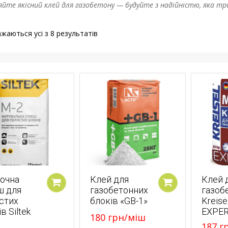
йте якісний клей для газобетону — будуйте з надійністю, яка тр
жаються усі з 8 результатів
очна
Клей для
Клей 
ш для
газобетонних
газоб
У кошик
У кошик
стих
блоків «GB-1»
Kreise
в Siltek
EXPE
180
грн
/міш
187
г