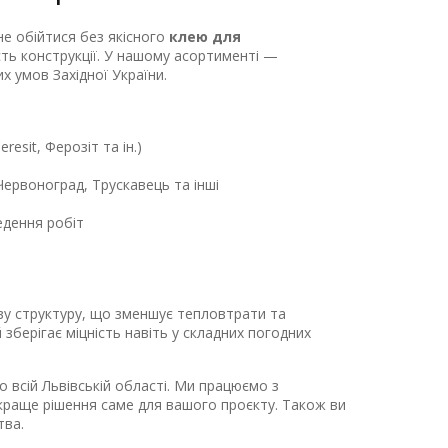
не обійтися без якісного
клею для
ість конструкції. У нашому асортименті —
их умов Західної України.
eresit, Ферозіт та ін.)
ервоноград, Трускавець та інші
едення робіт
ву структуру, що зменшує тепловтрати та
зберігає міцність навіть у складних погодних
всій Львівській області. Ми працюємо з
раще рішення саме для вашого проєкту. Також ви
тва.