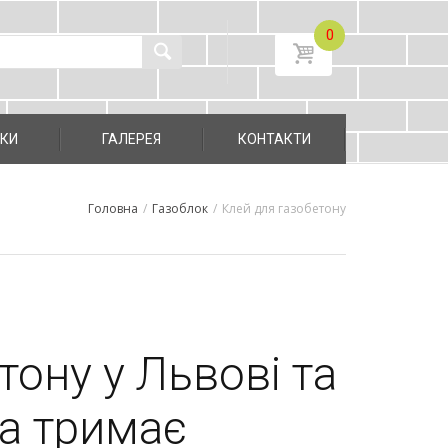
0
УКИ
ГАЛЕРЕЯ
КОНТАКТИ
Головна
/
Газоблок
/
Клей для газобетону
тону у Львові та
ка тримає