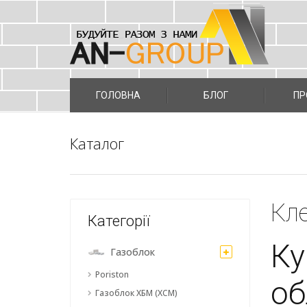
Skip
to
ГОЛОВНА
БЛОГ
ПР
content
Каталог
Кле
Категорії
Ку
Газоблок
Poriston
об
Газоблок ХБМ (ХСМ)