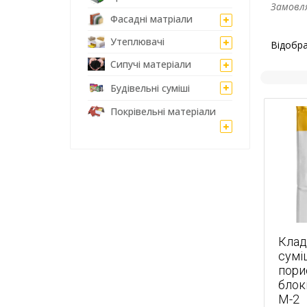
Замовля
Фасадні матріали
Утеплювачі
Відобра
Сипучі матеріали
Будівельні суміші
Покрівельні матеріали
Клад
сумі
пори
блокі
М-2