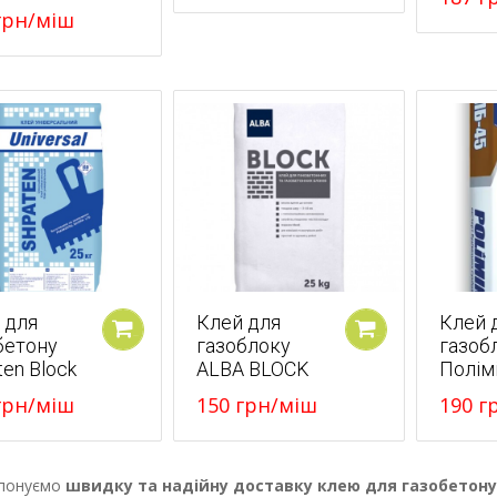
рн
/міш
 для
Клей для
Клей 
бетону
газоблоку
газоб
У кошик
У кошик
ten Block
ALBA BLOCK
Полім
рн
/міш
150
грн
/міш
190
г
понуємо
швидку та надійну доставку клею для газобетону