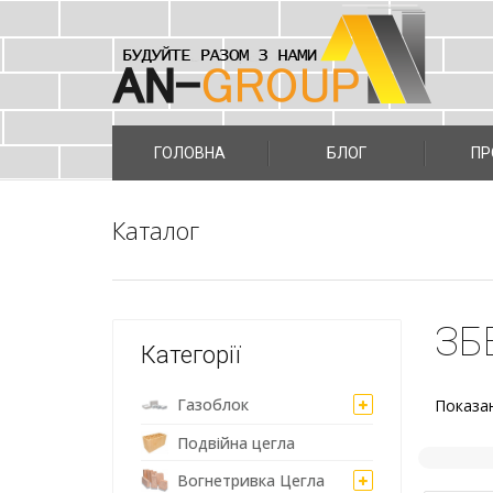
Skip
to
ГОЛОВНА
БЛОГ
ПР
content
Каталог
ЗБ
Категорії
Газоблок
Показан
Подвійна цегла
Вогнетривка Цегла