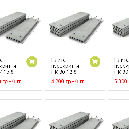
а
Плита
Плита
криття
перекриття
перек
У кошик
У кошик
7-15-8
ПК 30-12-8
ПК 30
0
грн
/шт
4 200
грн
/шт
5 300