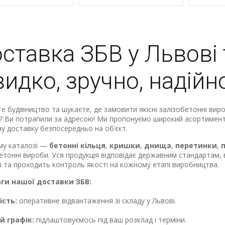
ставка ЗБВ у Львові 
идко, зручно, надійн
е будівництво та шукаєте, де замовити якісні залізобетонні виро
? Ви потрапили за адресою! Ми пропонуємо широкий асортимент 
у доставку безпосередньо на об’єкт.
му каталозі —
бетонні кільця
,
кришки
,
днища
,
перетинки
,
етонні вироби. Уся продукція відповідає державним стандартам,
і та проходить контроль якості на кожному етапі виробництва.
ги нашої доставки ЗБВ:
сть:
оперативне відвантаження зі складу у Львові.
й графік:
підлаштовуємось під ваш розклад і терміни.