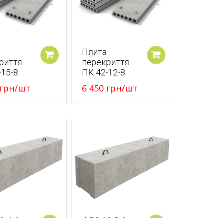
Плита
риття
перекриття
У кошик
У кошик
-15-8
ПК 42-12-8
грн
/шт
6 450
грн
/шт