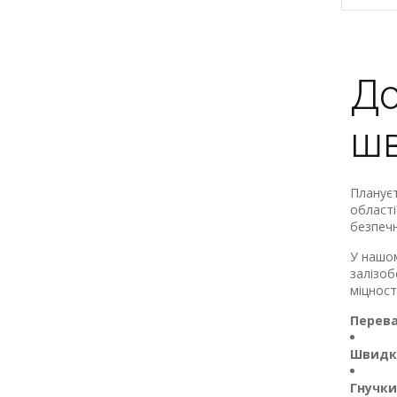
До
шв
Плануєт
області
безпечн
У нашо
залізоб
міцност
Перева
Швидкі
Гнучки