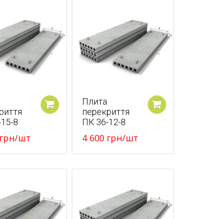
Плита
риття
перекриття
У кошик
У кошик
-15-8
ПК 36-12-8
грн
/шт
4 600
грн
/шт