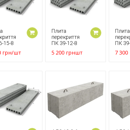
а
Плита
Плита
криття
перекриття
перек
У кошик
У кошик
6-15-8
ПК 39-12-8
ПК 39
0
грн
/шт
5 200
грн
шт
7 300