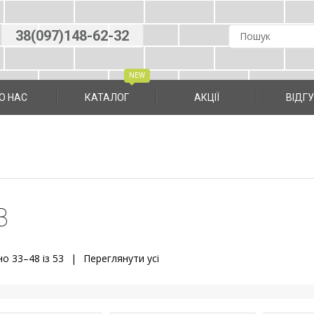
38(097)148-62-32
О НАС
КАТАЛОГ
АКЦІЇ
ВIДГ
В
о 33–48 із 53
Переглянути усi