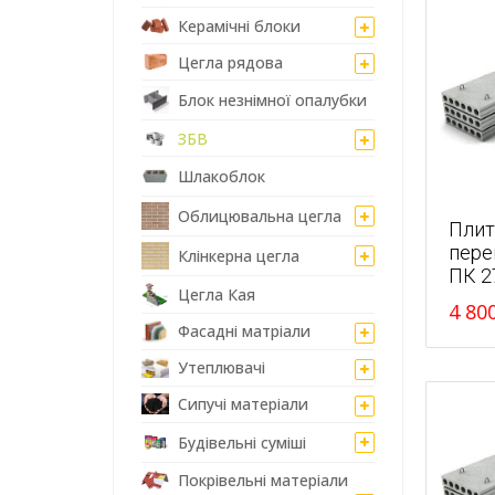
Керамічні блоки
Цегла рядова
Блок незнімної опалубки
ЗБВ
Шлакоблок
Облицювальна цегла
Плит
пере
Клінкерна цегла
ПК 2
Цегла Кая
4 80
Фасадні матріали
Утеплювачі
Сипучі матеріали
Будівельні суміші
Покрівельні матеріали