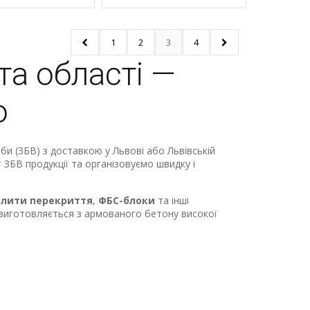
1
2
3
4
та області —
о
би (ЗБВ) з доставкою у Львові або Львівській
ЗБВ продукції та організовуємо швидку і
плити перекриття
,
ФБС-блоки
та інші
 виготовляється з армованого бетону високої