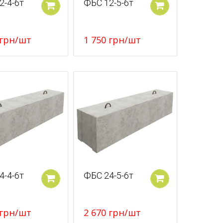
2-4-6т
ФБС 12-5-6т
У кошик
У кошик
грн
/шт
1 750
грн
/шт
4-4-6т
ФБС 24-5-6т
У кошик
У кошик
грн
/шт
2 670
грн
/шт