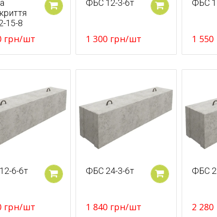
а
ФБС 12-3-6т
ФБС 1
криття
У кошик
У кошик
2-15-8
0
грн
/шт
1 300
грн
/шт
1 550
12-6-6т
ФБС 24-3-6т
ФБС 2
У кошик
У кошик
0
грн
/шт
1 840
грн
/шт
2 280