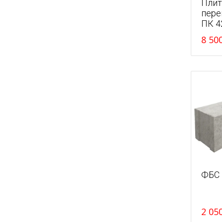
Плит
пере
ПК 4
8 50
ФБС 
2 05