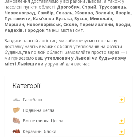
Замовлення доставляємо у всі райони Львова, а також у
населені пункти області:
Дрогобич, Стрий, Трускавець,
Червоноград, Самбір, Сокаль, Жовква, Золочів, Яворів,
Пустомити, Кам’янка-Бузька, Буськ, Миколаїв,
Моршин, Новояворівськ, Сколе, Перемишляни, Броди,
Радехів, Городок
та інші міста і смт.
Завдяки власній логістиці ми забезпечуємо своєчасну
доставку навіть великих обсягів утеплювачів на об’єкти
будівництва по всій області. Замовляйте просто зараз — і
ми привеземо ваш
утеплювач у Львові чи будь-якому
місті Львівщини
у зручний для вас час.
Категорії
Газоблок
Подвійна цегла
Вогнетривка Цегла
Керамічні блоки