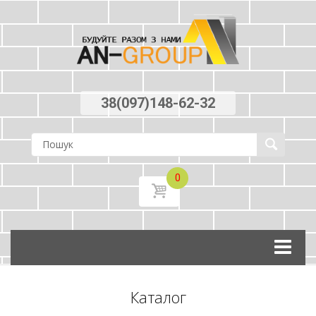
38(097)148-62-32
0
Skip
to
content
Каталог