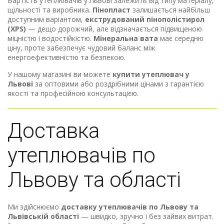
Вартість утеплювачів у Львові залежить від типу матеріалу,
щільності та виробника.
Пінопласт
залишається найбільш
доступним варіантом,
екструдований пінополістирол
(XPS)
— дещо дорожчий, але відзначається підвищеною
міцністю і водостійкістю.
Мінеральна вата
має середню
ціну, проте забезпечує чудовий баланс між
енергоефективністю та безпекою.
У нашому магазині ви можете
купити утеплювач у
Львові
за оптовими або роздрібними цінами з гарантією
якості та професійною консультацією.
Доставка
утеплювачів по
Львову та області
Ми здійснюємо
доставку утеплювачів по Львову та
Львівській області
— швидко, зручно і без зайвих витрат.