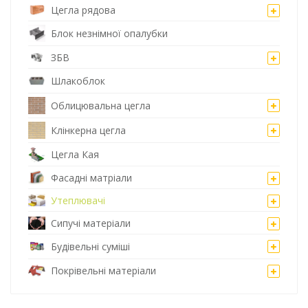
Цегла рядова
Блок незнімної опалубки
ЗБВ
Шлакоблок
Облицювальна цегла
Клінкерна цегла
Цегла Кая
Фасадні матріали
Утеплювачі
Сипучі матеріали
Будівельні суміші
Покрівельні матеріали