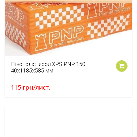
Пінополістирол XPS PNP 150
40х1185х585 мм
У кошик
115
грн
/лист.