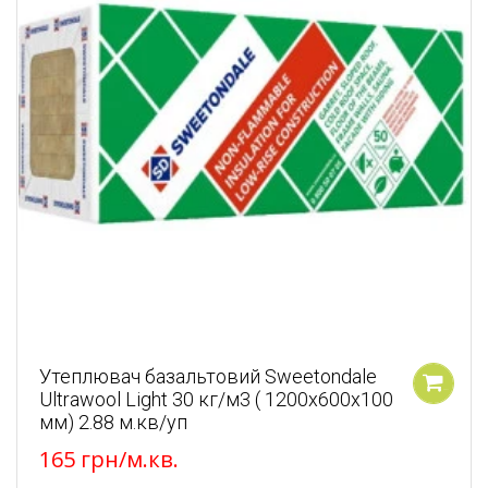
Утеплювач базальтовий Sweetondale
Ultrawool Light 30 кг/м3 ( 1200x600x100
У кошик
мм) 2.88 м.кв/уп
165
грн
/м.кв.