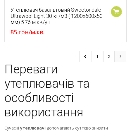
Утеплювач базальтовий Sweetondale
Ultrawool Light 30 кг/м3 ( 1200x600x50
У кошик
мм) 5.76 м.кв/уп
85
грн
/м.кв.
1
2
3
Переваги
утеплювачів та
особливості
використання
Сучасні
утеплювачі
допомагають суттєво знизити