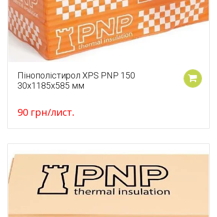
Пінополістирол XPS PNP 150
30х1185х585 мм
У кошик
90
грн
/лист.