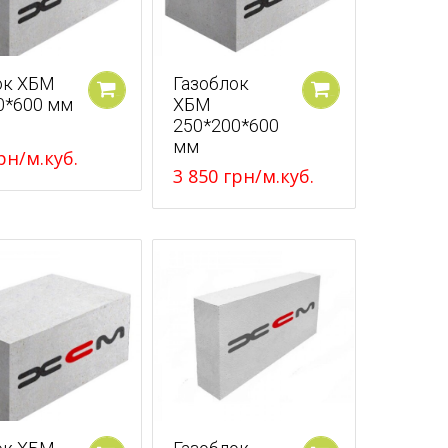
ок ХБМ
Газоблок
0*600 мм
ХБМ
У кошик
У кошик
250*200*600
мм
рн
/м.куб.
3 850
грн
/м.куб.