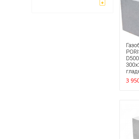
Газо
POR
D500
300x
глад
3 95