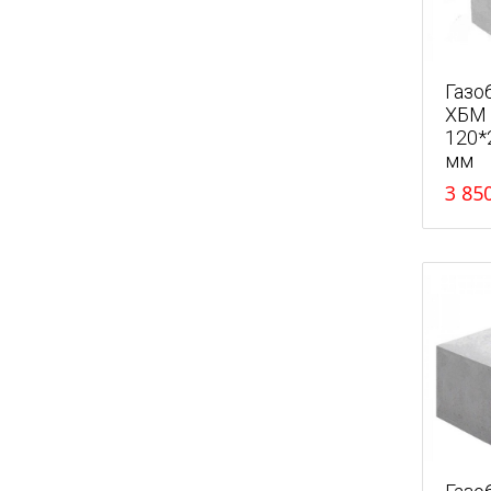
Газо
ХБМ
120*
мм
3 85