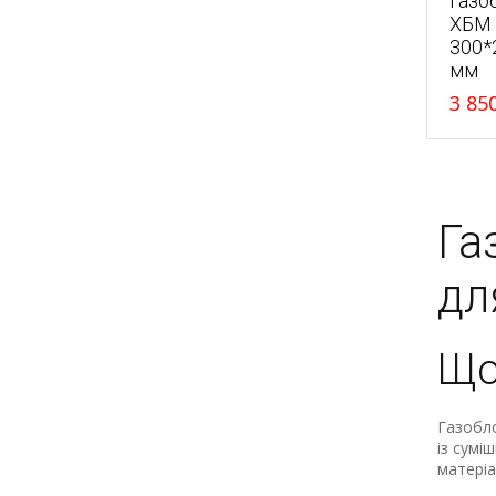
Газо
ХБМ
300*
мм
3 85
Га
дл
Що
Газобло
із сумі
матеріа