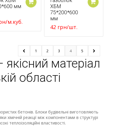
ок ХБМ
Газоблок
0*600 мм
ХБМ
У кошик
У кошик
75*200*600
мм
рн
/м.куб.
42
грн
/шт.
1
2
3
4
5
— якісний матеріал
кій області
пористих бетонів. Блоки будівельні виготовляють
дяки хімічній реакції між компонентами в структурі
сокі теплоізоляційні властивості.