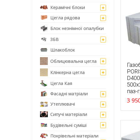
Керамічні блоки
Цегла рядова
Блок незнімної опалубки
ЗБВ
Шлакоблок
Облицювальна цегла
Газо
POR
Клінкерна цегла
D400
Цегла Кая
500x
паз-
Фасадні матріали
3 95
Утеплювачі
Сипучі матеріали
Будівельні суміші
Покрівельні матеріали