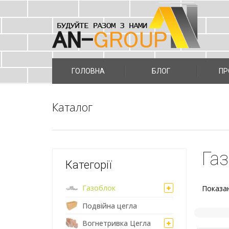
Skip
to
ГОЛОВНА
БЛОГ
ПР
content
Каталог
Га
Категорії
Газоблок
Показан
Подвійна цегла
Вогнетривка Цегла