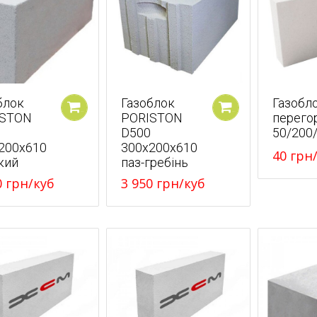
блок
Газоблок
Газобл
ISTON
PORISTON
перего
У кошик
У кошик
D500
50/200
200x610
300x200x610
40
грн
кий
паз-гребінь
0
грн
/куб
3 950
грн
/куб