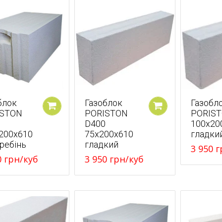
блок
Газоблок
Газобл
ISTON
PORISTON
PORIST
У кошик
У кошик
D400
100x20
200x610
75x200x610
гладки
гребінь
гладкий
3 950
г
0
грн
/куб
3 950
грн
/куб