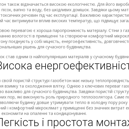
он також відзначається високою екологічністю. Для його виро
 пісок, вапно та воду, без шкідливих домішок. Завдяки цьому ма
 токсичних речовин під час експлуатації. Важливою характеристик
й час витримувати вплив високих температур, що підвищує загал
вою перевагою є хороша паропроникність матеріалу. Стіни з г
анню вологості в приміщенні та створюючи комфортний мікроклі
ону поєднують у собі міцність, енергоефективність, довговічніс
ональніших рішень для сучасного будівництва.
к став одним із найпопулярніших матеріалів у сучасному будівницт
 Висока енергоефективніс
 своїй пористій структурі газобетон має низьку теплопровідніс
я взимку та охолодження влітку. Однією з ключових переваг газ
о важливо для сучасного будівництва. Завдяки пористій структур
них пор, які виконують роль природного теплоізолятора. Саме п
озволяючи будинку довше утримувати тепло в холодну пору року 
ний і комфортний мікроклімат у приміщенні без значних витрат ен
 економити на опаленні та кондиціонуванні.
 Легкість і простота монт