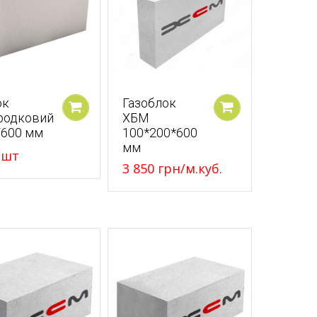
ок
Газоблок
родковий
ХБМ
У кошик
У кошик
/600 мм
100*200*600
мм
/шт
3 850
грн
/м.куб.