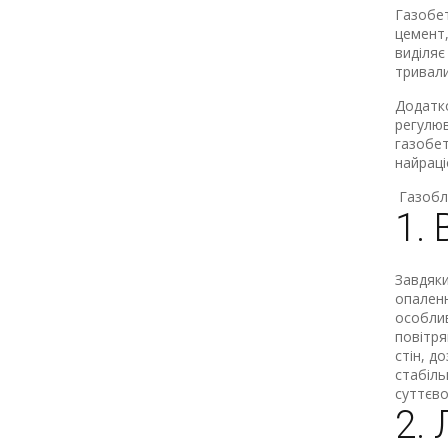
Газобет
цемент,
виділяє
тривали
Додатко
регулюв
газобет
найраці
Газобло
1.
Завдяки
опаленн
особлив
повітря
стін, д
стабіль
суттєво
2.