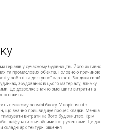
ку
матеріалів у сучасному будівництві. Його активно
йних та промислових об’єктів. Головною причиною
ті у роботі та доступної вартості. Завдяки своїй
будинках, збудованих із цього матеріалу, взимку
ними. Це дозволяє значно зменшити витрати на
вного житла.
ть великому розмірі блоку. У порівнянні з
лин, що значно пришвидшує процес кладки. Менша
имізувати витрати на його будівництво. Крім
 або шліфувати звичайними інструментами. Це дає
 складні архітектурні рішення.