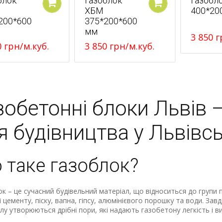
блок
Газоблок
Газобл
ХБМ
400*20
У кошик
У кошик
200*600
375*200*600
мм
3 850
г
0
грн
/м.куб.
3 850
грн
/м.куб.
зобетонні блоки Львів 
я будівництва у Львівсь
 таке газоблок?
к – це сучасний будівельний матеріал, що відноситься до групи 
ші цементу, піску, вапна, гіпсу, алюмінієвого порошку та води. Зав
лу утворюються дрібні пори, які надають газобетону легкість і ви