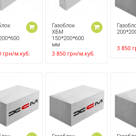
блок
Газоблок
Газобл
ХБМ
200*20
У кошик
У кошик
200*600
150*200*600
мм
3 850
г
0
грн
/м.куб.
3 850
грн
/м.куб.