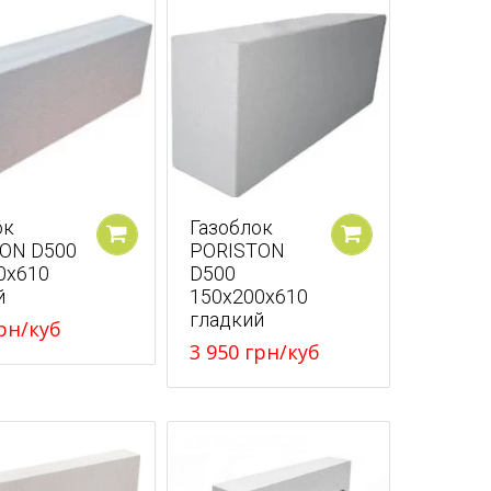
ок
Газоблок
ON D500
PORISTON
У кошик
У кошик
0x610
D500
й
150x200x610
гладкий
рн
/куб
3 950
грн
/куб