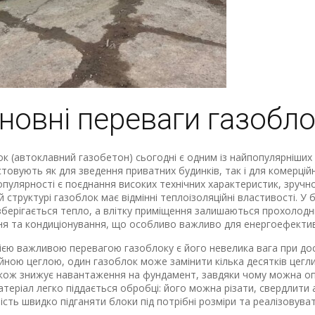
новні переваги газобло
к (автоклавний газобетон) сьогодні є одним із найпопулярніших 
товують як для зведення приватних будинків, так і для комерці
опулярності є поєднання високих технічних характеристик, зручнос
й структурі газоблок має відмінні теплоізоляційні властивості. У 
берігається тепло, а влітку приміщення залишаються прохолод
я та кондиціонування, що особливо важливо для енергоефекти
єю важливою перевагою газоблоку є його невелика вага при доси
йною цеглою, один газоблок може замінити кілька десятків цег
кож знижує навантаження на фундамент, завдяки чому можна опт
атеріал легко піддається обробці: його можна різати, свердлити
сть швидко підганяти блоки під потрібні розміри та реалізовувати