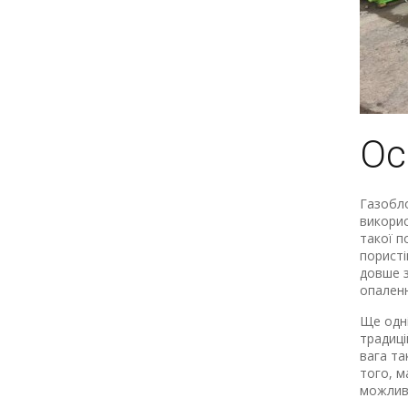
Ос
Газобло
викорис
такої п
пористі
довше з
опаленн
Ще одні
традиці
вага та
того, м
можливі