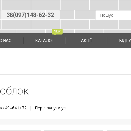
38(097)148-62-32
О НАС
КАТАЛОГ
АКЦІЇ
ВIДГ
зоблок
о 49–64 із 72
Переглянути усi