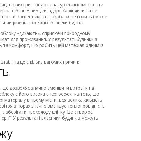
бництва використовують натуральні компоненти:
теріал є безпечним для здоров’я людини та не
ою є й вогнестійкість: газоблок не горить і може
ьний рівень пожежної безпеки будівлі.
азоблоку «дихають», сприяючи природному
мат для проживання. У результаті будинки з
ть та комфорт, що робить цей матеріал одним із
ві, і на це є кілька вагомих причин:
ть
ть. Це дозволяє значно зменшити витрати на
облоку є його висока енергоефективність, що
і матеріалу в ньому міститься велика кількість
овітря в порах значно зменшує теплопровідність
та зберігати прохолоду влітку. Це створює
ергії. У результаті власники будинків можуть
ажу