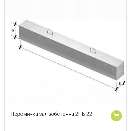
Перемичка залізобетонна 2ПБ 22
У кошик