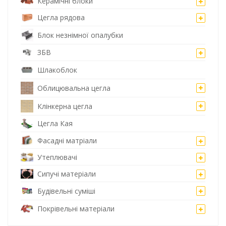
Керамічні блоки
Цегла рядова
Блок незнімної опалубки
ЗБВ
Шлакоблок
Облицювальна цегла
Клінкерна цегла
Цегла Кая
Фасадні матріали
Утеплювачі
Сипучі матеріали
Будівельні суміші
Покрівельні матеріали