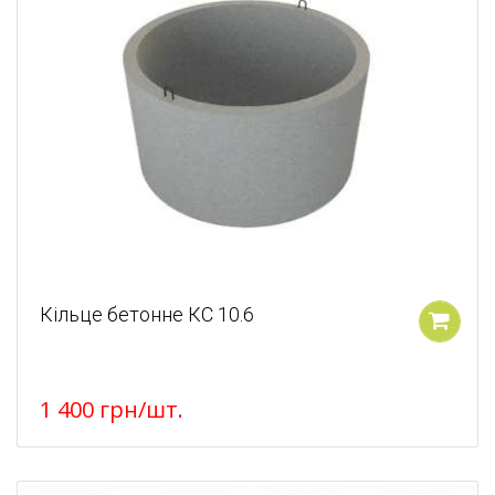
Кільце бетонне КС 10.6
У кошик
1 400
грн
/шт.