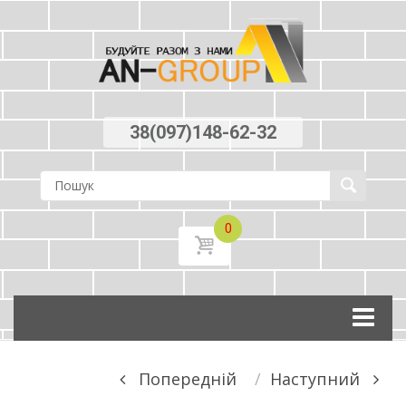
38(097)148-62-32
0
Skip
to
content
Post
Попереднiй
Наступний