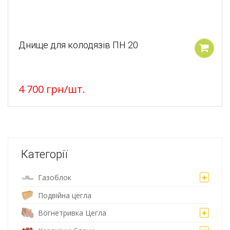
Днище для колодязів ПН 20
У кошик
4 700
грн
/шт.
Категорії
Газоблок
Подвійна цегла
Вогнетривка Цегла