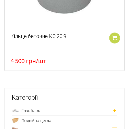
Кільце бетонне КС 20.9
У кошик
4 500
грн
/шт.
Категорії
Газоблок
Подвійна цегла