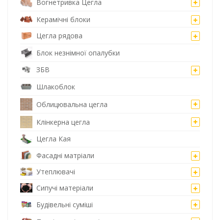
Вогнетривка Цегла
Керамічні блоки
Цегла рядова
Блок незнімної опалубки
ЗБВ
Шлакоблок
Облицювальна цегла
Клінкерна цегла
Цегла Кая
Фасадні матріали
Утеплювачі
Сипучі матеріали
Будівельні суміші