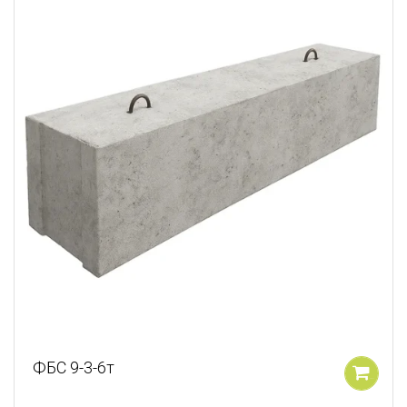
ФБС 9-3-6т
У кошик