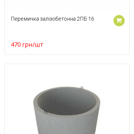
Перемичка залізобетонна 2ПБ 16
У кошик
470
грн
/шт