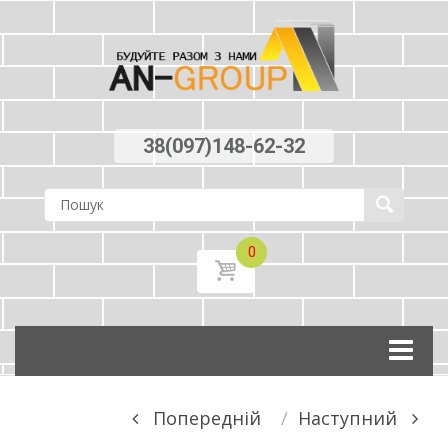
38(097)148-62-32
0
Skip
to
content
Post
Попереднiй
Наступний