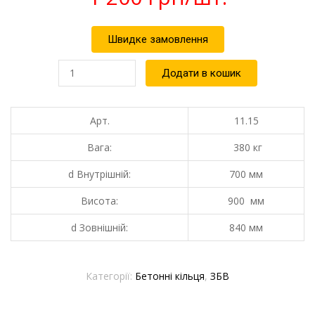
Швидке замовлення
Кільце
Додати в кошик
бетонне
КС
7.9
кількість
Арт.
11.15
Вага:
380 кг
d Внутрішній:
700 мм
Висота:
900 мм
d Зовнішній:
840 мм
Категорії:
Бетонні кільця
,
ЗБВ