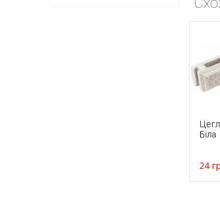
Схо
Цегл
Біла
24
г