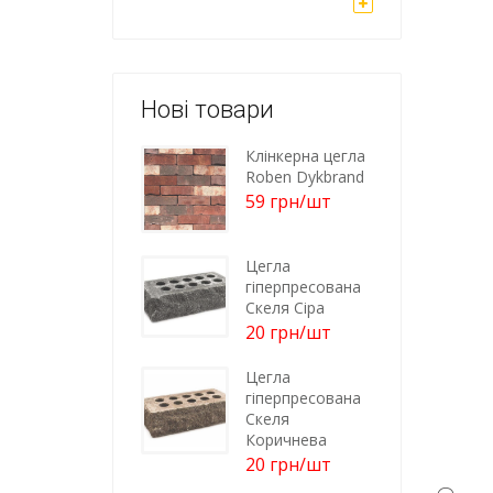
Нові товари
Клінкерна цегла
Roben Dykbrand
59
грн
/шт
Цегла
гіперпресована
Скеля Сіра
20
грн
/шт
Цегла
гіперпресована
Скеля
Коричнева
20
грн
/шт