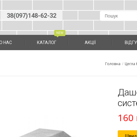
38(097)148-62-32
О НАС
КАТАЛОГ
АКЦІЇ
ВIДГ
Головна
/
Цегла 
Дашо
cист
160
Швид