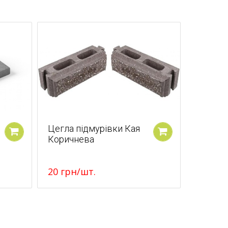
Цегла підмурівки Кая
Коричнева
У кошик
У кошик
20
грн
/шт.