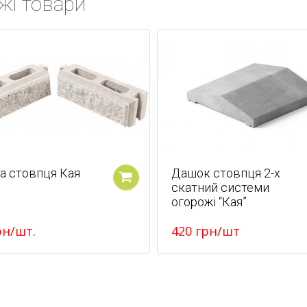
жі товари
а стовпця Кая
Дашок стовпця 2-х
скатний cистеми
У кошик
огорожі “Кая”
рн
/шт.
420
грн
/шт