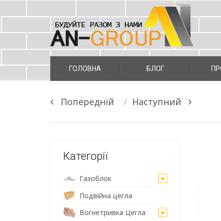
Skip
to
ГОЛОВНА
БЛОГ
ПР
content
Post
Попереднiй
Наступний
navigation
Категорії
Газоблок
Подвійна цегла
Вогнетривка Цегла