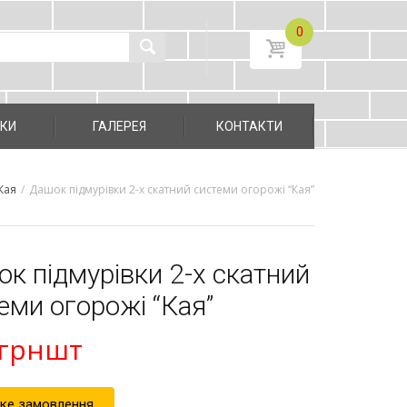
0
УКИ
ГАЛЕРЕЯ
КОНТАКТИ
Кая
/
Дашок підмурівки 2-х скатний cистеми огорожі “Кая”
к підмурівки 2-х скатний
еми огорожі “Кая”
грн
шт
ке замовлення