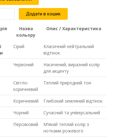
Додати в кошик
вки
рія
Назва
Опис / Характеристика
й
кольору
и
і
Сірий
Класичний нейтральний
ри
відтінок
ь
Червоний
Насичений, виразний колір
для акценту
Світло-
Теплий природний тон
коричневий
Коричневий
Глибокий земляний відтінок
Чорний
Сучасний та універсальний
Персиковий
М’який теплий колір з
нотками рожевого