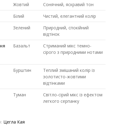
Жовтий
Сонячний, яскравий тон
Білий
Чистий, елегантний колір
Зелений
Природний, спокійний
відтінок
ня
Базальт
Стриманий мікс темно-
сірого з природними нотами
Бурштин
Теплий змішаний колір із
золотисто-жовтими
відтінками
Туман
Світло-сірий мікс із ефектом
легкого серпанку
я:
Цегла Кая