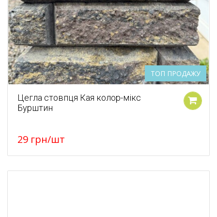
ТОП ПРОДАЖУ
Цегла стовпця Кая колор-мікс
Бурштин
У кошик
29
грн
/шт