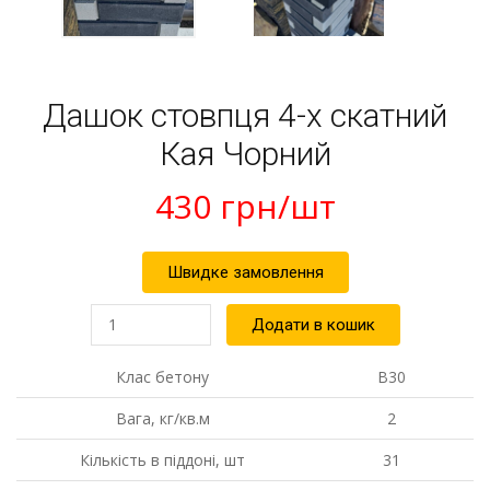
Дашок стовпця 4-х скатний
Кая Чорний
430
грн
/шт
Швидке замовлення
Дашок
Додати в кошик
стовпця
4-
х
Клас бетону
В30
скатний
Кая
Вага, кг/кв.м
2
Чорний
кількість
Кількість в піддоні, шт
31