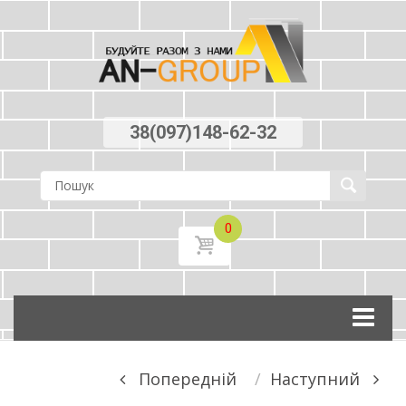
38(097)148-62-32
0
Skip
to
content
Post
Попереднiй
Наступний