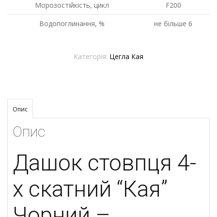
Морозостійкість, цикл
F200
Водопоглинання, %
не більше 6
Категорія:
Цегла Кая
Опис
Опис
Дашок
стовпця
4-
х
скатний “
Кая”
Чорний –