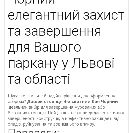
елегантний
захист
та
завершення
для
Вашого
паркану
у
Львові
та
області
Шукаєте
стильне
й
надійне
рішення
для
оформлення
огорожі?
Дашок стовпця 4-х скатний Кая Чорний
—
ідеальний
вибір
для
завершення
мурованих
або
бетонних
стовпців.
Цей
дашок
не
лише
додає
естетичної
завершеності
конструкції,
а
й
ефективно
захищає
її
від
опадів,
руйнування
та
зовнішнього
впливу.