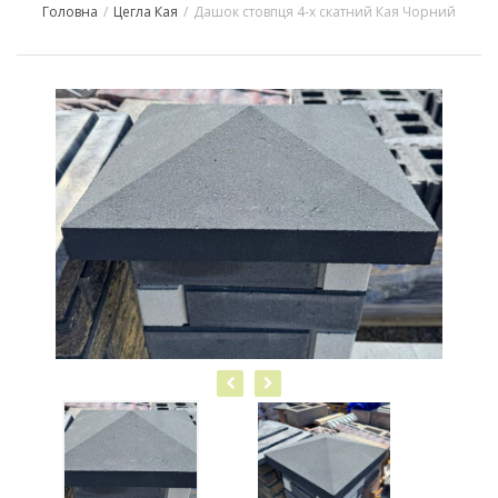
Головна
/
Цегла Кая
/
Дашок стовпця 4-х скатний Кая Чорний
navigation