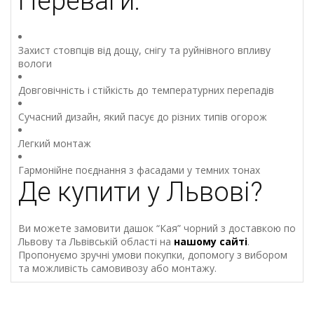
Переваги:
Захист
стовпців
від
дощу,
снігу
та
руйнівного
впливу
вологи
Довговічність
і
стійкість
до
температурних
перепадів
Сучасний
дизайн,
який
пасує
до
різних
типів
огорож
Легкий
монтаж
Гармонійне
поєднання
з
фасадами
у
темних
тонах
Де
купити
у
Львові?
Ви
можете
замовити
дашок “
Кая”
чорний
з
доставкою
по
Львову
та
Львівській
області на
нашому сайті
.
Пропонуємо
зручні
умови
покупки,
допомогу
з
вибором
та
можливість
самовивозу
або
монтажу.