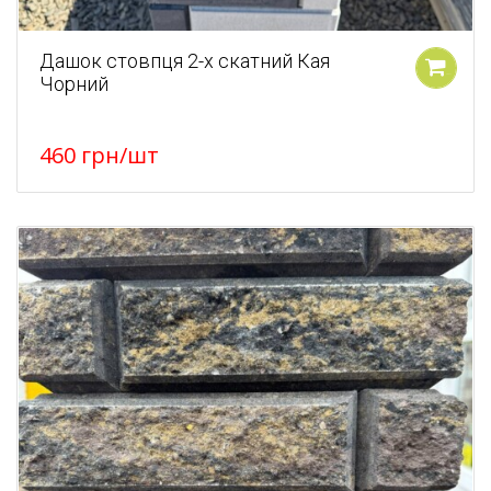
Дашок стовпця 2-х скатний Кая
Чорний
У кошик
460
грн
/шт