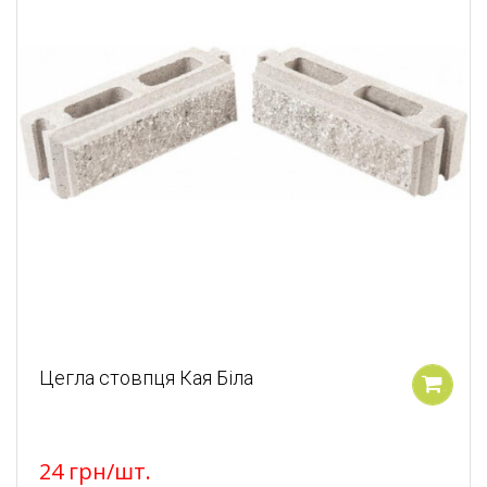
Цегла стовпця Кая Біла
У кошик
24
грн
/шт.