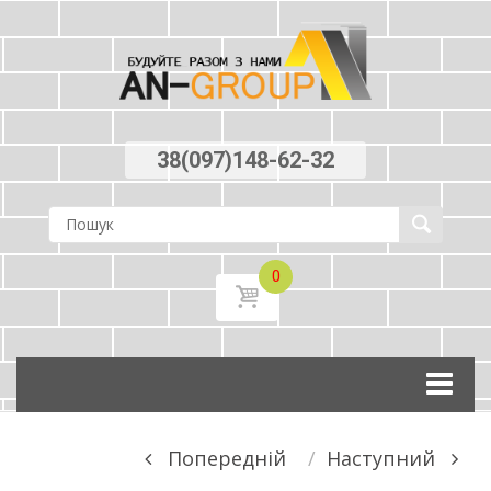
38(097)148-62-32
0
Skip
to
content
Post
Попереднiй
Наступний