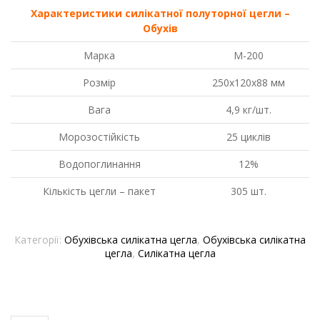
(Обухів)
Характеристики силікатної полуторної цегли –
кількість
Обухів
Марка
М-200
Розмір
250х120х88 мм
Вага
4,9 кг/шт.
Морозостійкість
25 циклів
Водопоглинання
12%
Кількість цегли – пакет
305 шт.
Категорії:
Обухівська силікатна цегла
,
Обухівська силікатна
цегла
,
Силікатна цегла