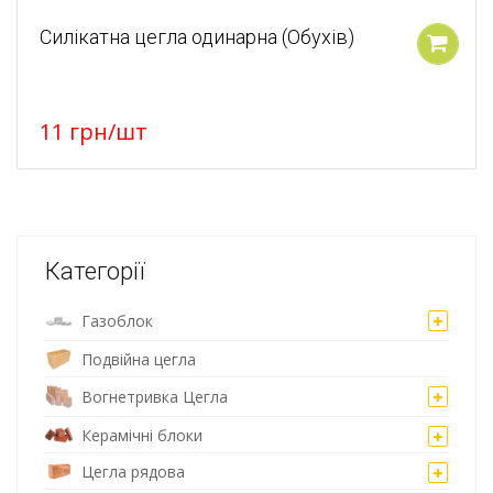
Силікатна цегла одинарна (Обухів)
У кошик
11
грн
/шт
Категорії
Газоблок
Подвійна цегла
Вогнетривка Цегла
Керамічні блоки
Цегла рядова