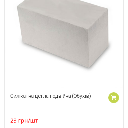
Силікатна цегла подвійна (Обухів)
У кошик
23
грн
/шт