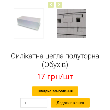
Силікатна цегла полуторна
(Обухів)
17
грн
/шт
Швидке замовлення
Силікатна
Додати в кошик
цегла
полуторна