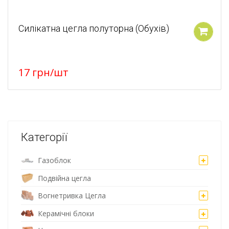
Силікатна цегла полуторна (Обухів)
У кошик
17
грн
/шт
Категорії
Газоблок
Подвійна цегла
Вогнетривка Цегла
Керамічні блоки