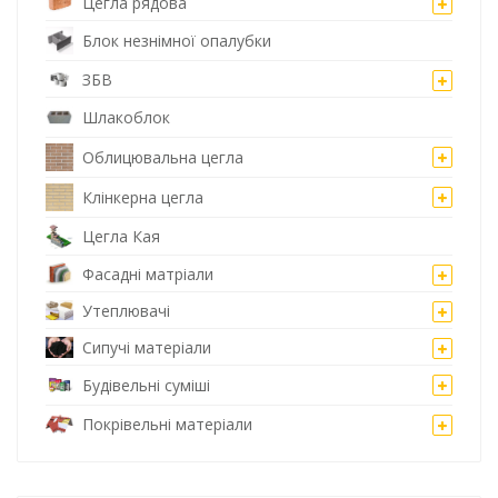
Цегла рядова
Блок незнімної опалубки
ЗБВ
Шлакоблок
Облицювальна цегла
Клінкерна цегла
Цегла Кая
Фасадні матріали
Утеплювачі
Сипучі матеріали
Будівельні суміші
Покрівельні матеріали