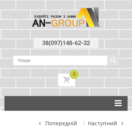
38(097)148-62-32
0
Skip
to
content
Post
Попереднiй
Наступний