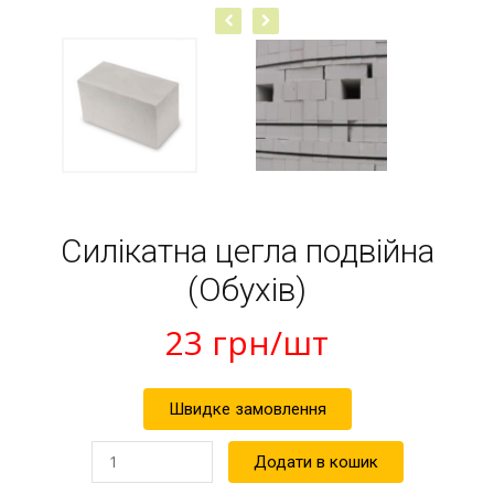
Силікатна цегла подвійна
(Обухів)
23
грн
/шт
Швидке замовлення
Силікатна
Додати в кошик
цегла
подвійна