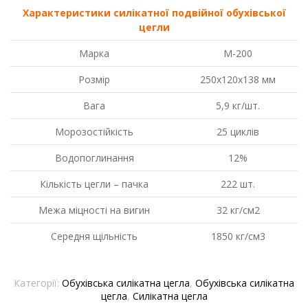
(Обухів)
Характеристики силікатної подвійної обухівської
кількість
цегли
Марка
М-200
Розмір
250х120х138 мм
Вага
5,9 кг/шт.
Морозостійкість
25 циклів
Водопоглинання
12%
Кількість цегли – пачка
222 шт.
Межа міцності на вигин
32 кг/см2
Середня щільність
1850 кг/см3
Категорії:
Обухівська силікатна цегла
,
Обухівська силікатна
цегла
,
Силікатна цегла