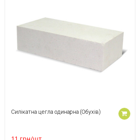
Силікатна цегла одинарна (Обухів)
У кошик
11
грн
/шт