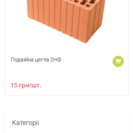
Подвійна цегла 2НФ
У кошик
15
грн
/шт.
Категорії