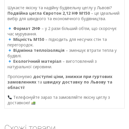
Шукаєте якісну та надійну будівельну цеглу у Львові?
Подвійна цегла Євротон 2,12 НФ М150
– це ідеальний
вибір для швидкого та економічного будівництва.
Формат 2НФ
– у 2 рази більший об’єм, що скорочує
час мурування.
Міцність М150
– підходить для несучих стін та
перегородок.
Відмінна теплоізоляція
– зменшує втрати тепла у
будівлі.
Екологічний матеріал
– виготовлений з
натуральної сировини.
Пропонуємо
доступні ціни, знижки при гуртових
замовленнях
та
швидку доставку по Львову та
області
!
Телефонуйте зараз та замовляйте якісну цеглу з
доставкою!
Схожі товари