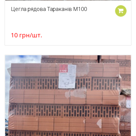
Цегла рядова Тараканів М100
У кошик
10
грн
/шт.