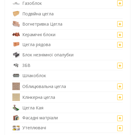
Газоблок
Подвійна цегла
Вогнетривка Цегла
Керамічні блоки
Цегла рядова
Блок незнімної опалубки
ЗБВ
Шлакоблок
Облицювальна цегла
Клінкерна цегла
Цегла Кая
Фасадні матріали
Утеплювачі