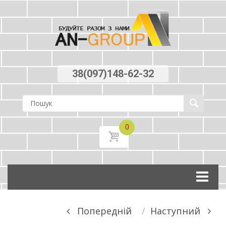
38(097)148-62-32
0
Skip
to
content
Post
Попереднiй
Наступний