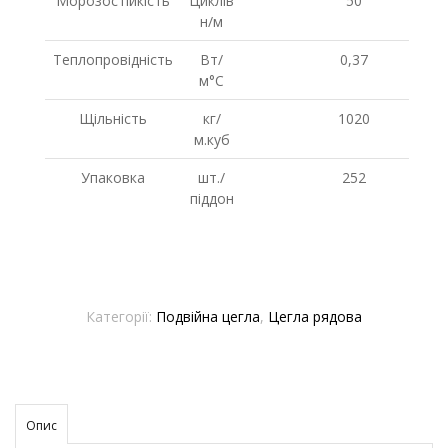
Морозостійкість
Циклів
50
н/м
Теплопровідність
Вт/
0,37
м°С
Щільність
кг/
1020
м.куб
Упаковка
шт./
252
піддон
Категорії:
Подвійна цегла
,
Цегла рядова
Опис