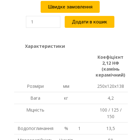
Швидке замовлення
Подвійна
Додати в кошик
цегла
Євротон
2,12
НФ
Характеристики
М150
кількість
Коефіцієнт
2,12 НФ
(камінь
керамічний)
Розміри
мм
250х120х138
Вага
кг
4,2
Міцність
100 / 125 /
150
Водопоглинання
%
1
13,5