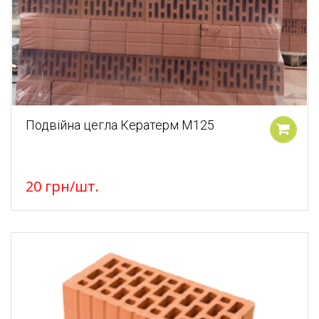
Подвійна цегла Кератерм М125
У кошик
20
грн
/шт.