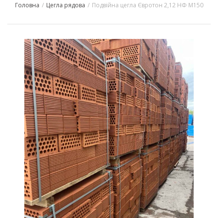
Головна
/
Цегла рядова
/
Подвійна цегла Євротон 2,12 НФ М150
navigation