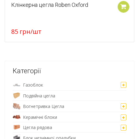
Клінкерна цегла Roben Oxford
У кошик
85
грн
/шт
Категорії
Газоблок
Подвійна цегла
Вогнетривка Цегла
Керамічні блоки
Цегла рядова
Блок незнімної опалубки