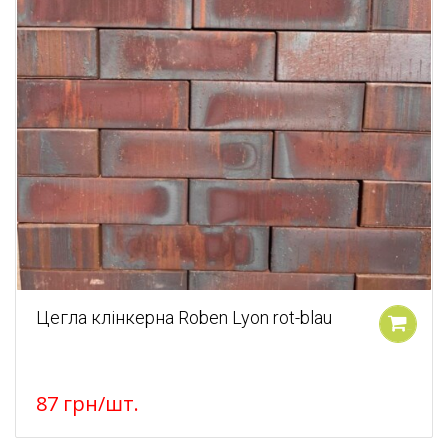
Цегла клінкерна Roben Lyon rot-blau
У кошик
87
грн
/шт.