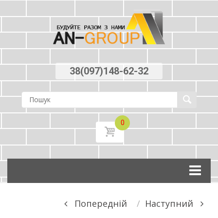
38(097)148-62-32
0
Skip
to
content
Post
Попереднiй
Наступний