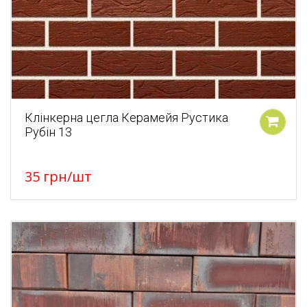
Клінкерна цегла Керамейя Рустика
Рубін 13
У кошик
35
грн
/шт