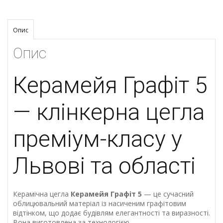
Опис
Опис
Керамейя Графіт 5
— клінкерна цегла
преміум-класу у
Львові та області
Керамічна цегла
Керамейя Графіт 5
— це сучасний
облицювальний матеріал із насиченим графітовим
відтінком, що додає будівлям елегантності та виразності.
Вона виготовлена за технологією