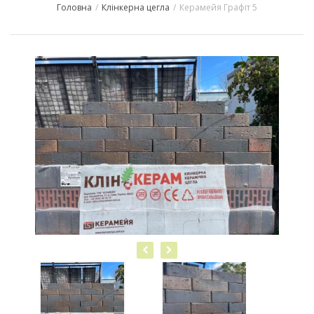
Головна
/
Клінкерна цегла
/
Керамейя Графіт 5
navigation