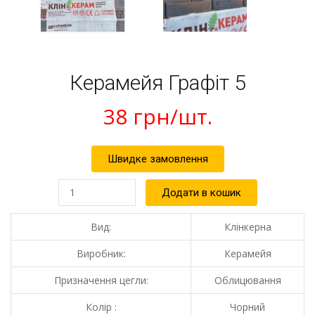
Керамейя Графіт 5
38
грн
/шт.
Швидке замовлення
Керамейя
Додати в кошик
Графіт
5
кількість
Вид:
Клінкерна
Виробник:
Керамейя
Призначення цегли:
Облицювання
Колір :
Чорний