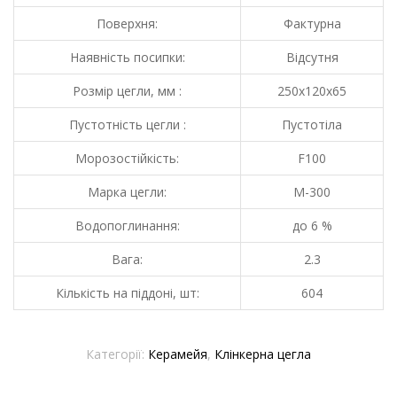
Поверхня:
Фактурна
Наявність посипки:
Відсутня
Розмір цегли, мм :
250х120х65
Пустотність цегли :
Пустотіла
Морозостійкість:
F100
Марка цегли:
М-300
Водопоглинання:
до 6 %
Вага:
2.3
Кількість на піддоні, шт:
604
Категорії:
Керамейя
,
Клінкерна цегла