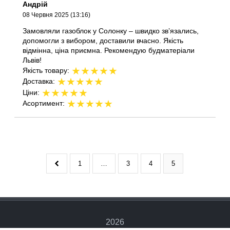
Андрій
08 Червня 2025 (13:16)
Замовляли газоблок у Солонку – швидко звʼязались,
допомогли з вибором, доставили вчасно. Якість
відмінна, ціна приємна. Рекомендую будматеріали
Львів!
★
★
★
★
★
Якість товару:
★
★
★
★
★
Доставка:
★
★
★
★
★
Ціни:
★
★
★
★
★
Асортимент:
1
…
3
4
5
2026