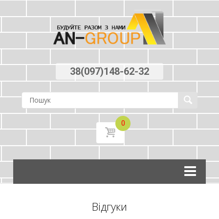
38(097)148-62-32
0
Skip
to
content
Вiдгуки