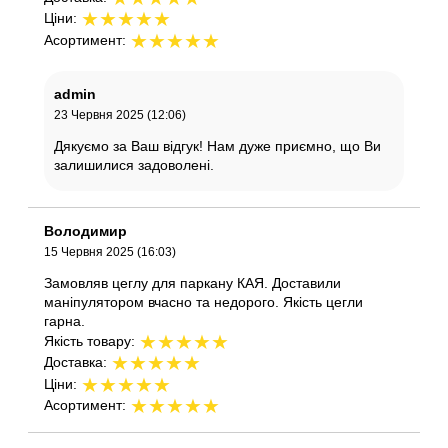
★
★
★
★
★
Ціни:
★
★
★
★
★
Асортимент:
admin
23 Червня 2025 (12:06)
Дякуємо за Ваш відгук! Нам дуже приємно, що Ви
залишилися задоволені.
Володимир
15 Червня 2025 (16:03)
Замовляв цеглу для паркану КАЯ. Доставили
маніпулятором вчасно та недорого. Якість цегли
гарна.
★
★
★
★
★
Якість товару:
★
★
★
★
★
Доставка:
★
★
★
★
★
Ціни:
★
★
★
★
★
Асортимент: